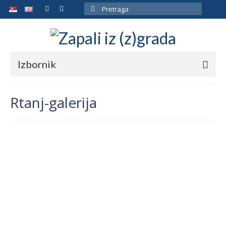
Pretraga
za:
Izbornik
ARHIVA
Rtanj-galerija
MAPA
SMEŠTAJ
GALERIJA
O AUTORU
KONTAKT