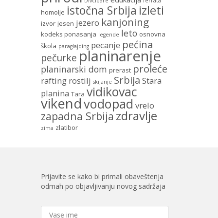
Divcibare
ferrata
istočna Srbija
izleti
homolje
kanjoning
jezero
izvor
jesen
leto
kodeks ponasanja
osnovna
legende
pećina
pecanje
škola
paraglajding
planinarenje
pečurke
proleće
planinarski dom
prerast
Srbija
rafting
rostilj
Stara
skijanje
vidikovac
planina
Tara
vikend
vodopad
vrelo
zdravlje
zapadna Srbija
zlatibor
zima
Prijavite se kako bi primali obaveštenja
odmah po objavljivanju novog sadržaja