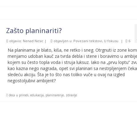
Zašto planinariti?
objavio:
Nenad Nesic
|
objavljen u:
Povezani tekstovi
,
U fokusu
|
6
Na planinama je blato, kiša, ne retko i sneg. Otrgnuti iz zone ko
menjamo udoban kauč za tvrda debla i stene i boravimo u ambij
kojem su često topla voda i struja luksuz. Iako na „prvu loptu“ zvu
kao kazna nego nagrada, opet svi planinari sa nestrpljenjem čeka
sledeću akciju. Šta je to što nas toliko vuče u ovaj na izgled
negostoljubivi ambijent?
deca u prirodi
,
edukacija
,
planinarenje
,
zdravlje