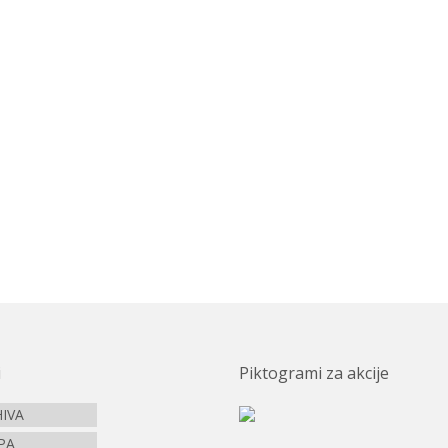
i
Piktogrami za akcije
IVA
PA