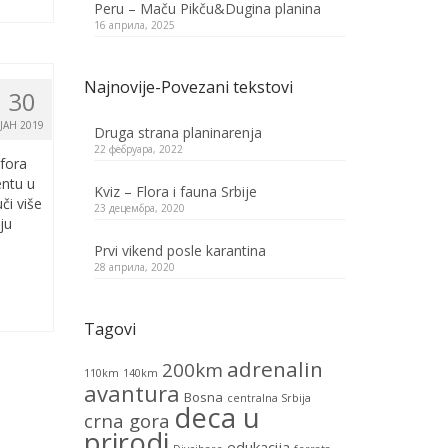
Peru – Maču Pikču&Dugina planina
16 априла, 2025
Najnovije-Povezani tekstovi
30
ЈАН 2019
Druga strana planinarenja
22 фебруара, 2022
mfora
entu u
Kviz – Flora i fauna Srbije
či više
23 децембра, 2020
ju
Prvi vikend posle karantina
28 априла, 2020
Tagovi
adrenalin
200km
110km
140km
avantura
Bosna
centralna Srbija
deca u
crna gora
prirodi
edukacija