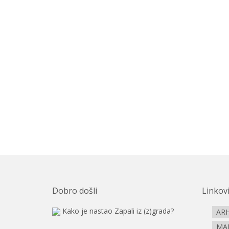
Dobro došli
Linkov
Kako je nastao Zapali iz (z)grada?
ARH
MA