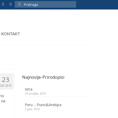
Pretraga
za:
KONTAKT
Najnovije-Prirodopisi
23
ОКТ 2019
Istra
23 октобра, 2025
eno
a ne
Peru – Puno&Arekipa
2 јула, 2025