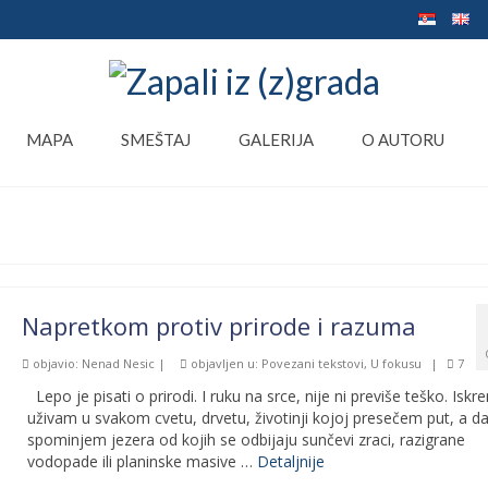
MAPA
SMEŠTAJ
GALERIJA
O AUTORU
Napretkom protiv prirode i razuma
objavio:
Nenad Nesic
|
objavljen u:
Povezani tekstovi
,
U fokusu
|
7
Lepo je pisati o prirodi. I ruku na srce, nije ni previše teško. Iskr
uživam u svakom cvetu, drvetu, životinji kojoj presečem put, a d
spominjem jezera od kojih se odbijaju sunčevi zraci, razigrane
vodopade ili planinske masive …
Detaljnije