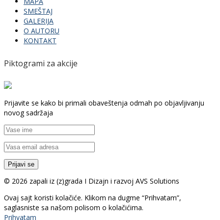
MAPA
SMEŠTAJ
GALERIJA
O AUTORU
KONTAKT
Piktogrami za akcije
Prijavite se kako bi primali obaveštenja odmah po objavljivanju
novog sadržaja
© 2026 zapali iz (z)grada I Dizajn i razvoj AVS Solutions
Ovaj sajt koristi kolačiće. Klikom na dugme “Prihvatam”,
saglasniste sa našom polisom o kolačićima.
Prihvatam