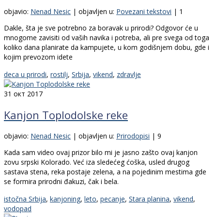
objavio:
Nenad Nesic
|
objavljen u:
Povezani tekstovi
|
1
Dakle, šta je sve potrebno za boravak u prirodi? Odgovor će u
mnogome zavisiti od vaših navika i potreba, ali pre svega od toga
koliko dana planirate da kampujete, u kom godišnjem dobu, gde i
kojim prevozom idete
deca u prirodi
,
rostilj
,
Srbija
,
vikend
,
zdravlje
31
окт 2017
Kanjon Toplodolske reke
objavio:
Nenad Nesic
|
objavljen u:
Prirodopisi
|
9
Kada sam video ovaj prizor bilo mi je jasno zašto ovaj kanjon
zovu srpski Kolorado. Već iza sledećeg ćoška, usled drugog
sastava stena, reka postaje zelena, a na pojedinim mestima gde
se formira prirodni đakuzi, čak i bela.
istočna Srbija
,
kanjoning
,
leto
,
pecanje
,
Stara planina
,
vikend
,
vodopad