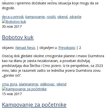
iskusno i spremno dočekate većinu situacija koje mogu da se
dogode.
deca u prirodi
,
kampovanje
,
rostilj
,
vikend
,
zdravlje
30
нов 2017
Bobotov kuk
objavio:
Nenad Nesic
|
objavljen u:
Prirodopisi
|
2
Osećaj dok gledate okolne crnogorske planine i masiv Durmitora
kao na dlanu je zaista nezaboravan, a poseban doživljaj
predstavljaju dva Škrčka i Crno jezero. Iz te perspektive, sa 2523
mnv, lako je razumeti zašto se lednička jezera Durmitora zovu
„gorske oči“.
crna gora
,
planinarenje
,
vidikovac
,
vikend
15
нов 2017
Kampovanje za početnike