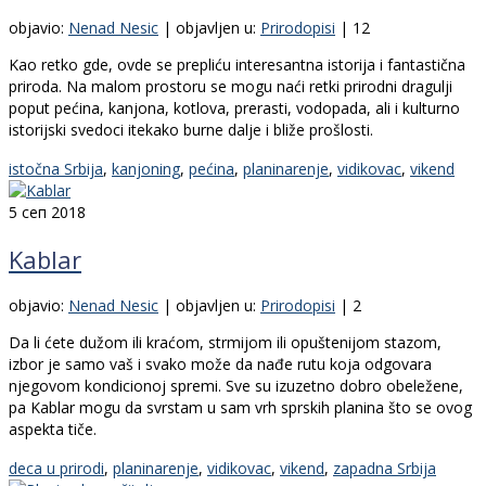
objavio:
Nenad Nesic
|
objavljen u:
Prirodopisi
|
12
Kao retko gde, ovde se prepliću interesantna istorija i fantastična
priroda. Na malom prostoru se mogu naći retki prirodni dragulji
poput pećina, kanjona, kotlova, prerasti, vodopada, ali i kulturno
istorijski svedoci itekako burne dalje i bliže prošlosti.
istočna Srbija
,
kanjoning
,
pećina
,
planinarenje
,
vidikovac
,
vikend
5
сеп 2018
Kablar
objavio:
Nenad Nesic
|
objavljen u:
Prirodopisi
|
2
Da li ćete dužom ili kraćom, strmijom ili opuštenijom stazom,
izbor je samo vaš i svako može da nađe rutu koja odgovara
njegovom kondicionoj spremi. Sve su izuzetno dobro obeležene,
pa Kablar mogu da svrstam u sam vrh sprskih planina što se ovog
aspekta tiče.
deca u prirodi
,
planinarenje
,
vidikovac
,
vikend
,
zapadna Srbija