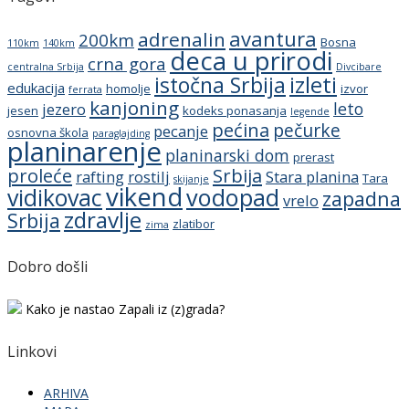
avantura
adrenalin
200km
Bosna
110km
140km
deca u prirodi
crna gora
centralna Srbija
Divcibare
istočna Srbija
izleti
edukacija
homolje
izvor
ferrata
kanjoning
leto
jezero
jesen
kodeks ponasanja
legende
pećina
pečurke
pecanje
osnovna škola
paraglajding
planinarenje
planinarski dom
prerast
proleće
Srbija
rafting
rostilj
Stara planina
Tara
skijanje
vikend
vidikovac
vodopad
zapadna
vrelo
zdravlje
Srbija
zlatibor
zima
Dobro došli
Kako je nastao Zapali iz (z)grada?
Linkovi
ARHIVA