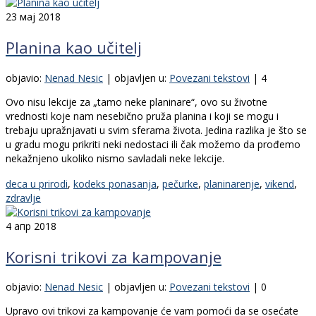
23
мај 2018
Planina kao učitelj
objavio:
Nenad Nesic
|
objavljen u:
Povezani tekstovi
|
4
Ovo nisu lekcije za „tamo neke planinare“, ovo su životne
vrednosti koje nam nesebično pruža planina i koji se mogu i
trebaju upražnjavati u svim sferama života. Jedina razlika je što se
u gradu mogu prikriti neki nedostaci ili čak možemo da prođemo
nekažnjeno ukoliko nismo savladali neke lekcije.
deca u prirodi
,
kodeks ponasanja
,
pečurke
,
planinarenje
,
vikend
,
zdravlje
4
апр 2018
Korisni trikovi za kampovanje
objavio:
Nenad Nesic
|
objavljen u:
Povezani tekstovi
|
0
Upravo ovi trikovi za kampovanje će vam pomoći da se osećate