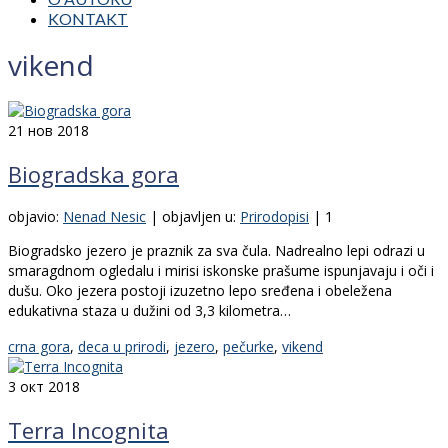
KONTAKT
vikend
21
нов 2018
Biogradska gora
objavio:
Nenad Nesic
|
objavljen u:
Prirodopisi
|
1
Biogradsko jezero je praznik za sva čula. Nadrealno lepi odrazi u
smaragdnom ogledalu i mirisi iskonske prašume ispunjavaju i oči i
dušu. Oko jezera postoji izuzetno lepo sređena i obeležena
edukativna staza u dužini od 3,3 kilometra…
crna gora
,
deca u prirodi
,
jezero
,
pečurke
,
vikend
3
окт 2018
Terra Incognita