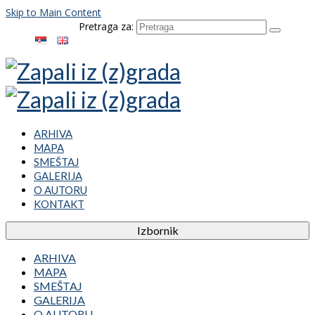
Skip to Main Content
Pretraga za:
ARHIVA
MAPA
SMEŠTAJ
GALERIJA
O AUTORU
KONTAKT
Izbornik
ARHIVA
MAPA
SMEŠTAJ
GALERIJA
O AUTORU