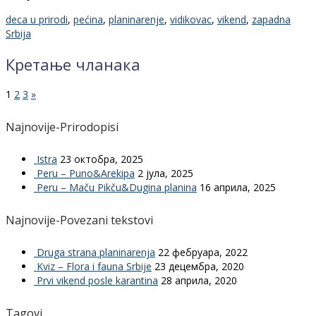
deca u prirodi
,
pećina
,
planinarenje
,
vidikovac
,
vikend
,
zapadna
Srbija
Кретање чланака
1
2
3
»
Najnovije-Prirodopisi
Istra
23 октобра, 2025
Peru – Puno&Arekipa
2 јула, 2025
Peru – Maču Pikču&Dugina planina
16 априла, 2025
Najnovije-Povezani tekstovi
Druga strana planinarenja
22 фебруара, 2022
Kviz – Flora i fauna Srbije
23 децембра, 2020
Prvi vikend posle karantina
28 априла, 2020
Tagovi