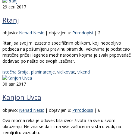
29
сеп 2017
Rtanj
objavio:
Nenad Nesic
|
objavljen u:
Prirodopisi
|
2
Rtanj sa svojim izuzetno specifičnim oblikom, koji neodoljivo
podseća na pošumljenu pravilnu piramidu, vekovima je podsticao
mistične priče i legende međ’ narodom kojima je svaki pripovedač
dodavao po nešto od svojih „začina“.
istočna Srbija
,
planinarenje
,
vidikovac
,
vikend
30
авг 2017
Kanjon Uvca
objavio:
Nenad Nesic
|
objavljen u:
Prirodopisi
|
6
Ova moćna reka je oduvek bila izvor života za sve u svom
okruženju. Ne zna se da li ima više zaštićenih vrsta u vodi, na
zemlji ili u vazduhu.