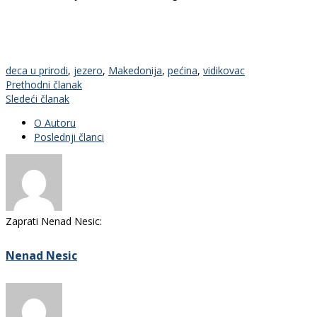
deca u prirodi
,
jezero
,
Makedonija
,
pećina
,
vidikovac
Prethodni članak
Sledeći članak
O Autoru
Poslednji članci
Zaprati Nenad Nesic:
Nenad Nesic