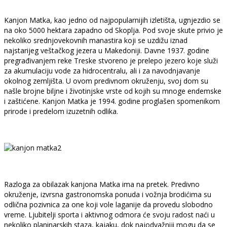
Kanjon Matka, kao jedno od najpopularnijih izletišta, ugnjezdio se
na oko 5000 hektara zapadno od Skoplja. Pod svoje skute privio je
nekoliko srednjovekovnih manastira koji se uzdižu iznad
najstarijeg veštačkog jezera u Makedoniji. Davne 1937. godine
pregrađivanjem reke Treske stvoreno je prelepo jezero koje služi
za akumulaciju vode za hidrocentralu, ali i za navodnjavanje
okolnog zemljišta. U ovom predivnom okruženju, svoj dom su
našle brojne biljne i životinjske vrste od kojih su mnoge endemske
i zaštićene. Kanjon Matka je 1994. godine proglašen spomenikom
prirode i predelom izuzetnih odlika.
Razloga za obilazak kanjona Matka ima na pretek. Predivno
okruženje, izvrsna gastronomska ponuda i vožnja brodićima su
odlična pozivnica za one koji vole laganije da provedu slobodno
vreme. Ljubitelji sporta i aktivnog odmora će svoju radost naći u
nekoliko planinarskih staza, kajaku, dok najodvažniji mogu da se