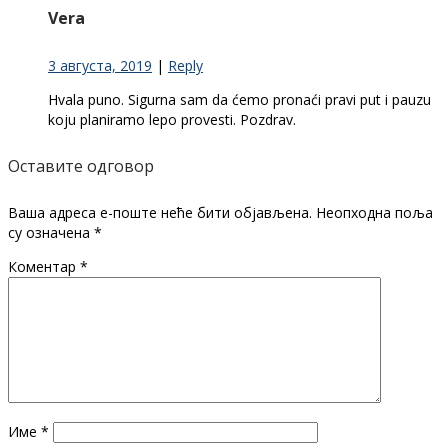
Vera
3 августа, 2019
|
Reply
Hvala puno. Sigurna sam da ćemo pronaći pravi put i pauzu
koju planiramo lepo provesti. Pozdrav.
Оставите одговор
Ваша адреса е-поште неће бити објављена.
Неопходна поља
су означена
*
Коментар
*
Име
*