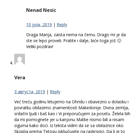
Nenad Nesic
10 јула, 2019
|
Reply
Draga Marija, zaista nema na čemu. Drago mi je da
ste se lepo proveli. Pratite i dalje, biće toga još 🙂
Veliki pozdrav!
Vera
3 августа, 2019
|
Reply
Već treću godinu letujemo na Ohridu i obavezno u dolasku i
povratku obilazimo znamenitosti Makedonije. Divna zemlja,
srdačni ljudi i baš kao i Vi preporučujem za posetu. Želela bih
da mi pomognete jer u kanjonu Matke nismo bili a nisam
sigurna kako doći. Iz teksta vidim da se sa obilaznice oko
Skoplja prema Tetovu isključujete na raskrsnici. Da li je to