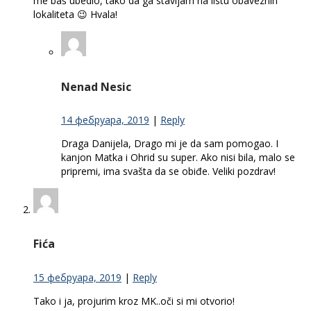
me baš ubedio, tako da ga stavljam na listu obaveznih
lokaliteta 😉 Hvala!
Nenad Nesic
14 фебруара, 2019
|
Reply
Draga Danijela, Drago mi je da sam pomogao. I
kanjon Matka i Ohrid su super. Ako nisi bila, malo se
pripremi, ima svašta da se obiđe. Veliki pozdrav!
Fića
15 фебруара, 2019
|
Reply
Tako i ja, projurim kroz MK..oči si mi otvorio!