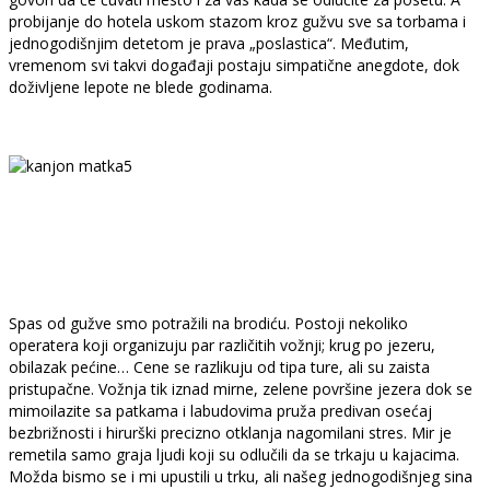
probijanje do hotela uskom stazom kroz gužvu sve sa torbama i
jednogodišnjim detetom je prava „poslastica“. Međutim,
vremenom svi takvi događaji postaju simpatične anegdote, dok
doživljene lepote ne blede godinama.
Spas od gužve smo potražili na brodiću. Postoji nekoliko
operatera koji organizuju par različitih vožnji; krug po jezeru,
obilazak pećine… Cene se razlikuju od tipa ture, ali su zaista
pristupačne. Vožnja tik iznad mirne, zelene površine jezera dok se
mimoilazite sa patkama i labudovima pruža predivan osećaj
bezbrižnosti i hirurški precizno otklanja nagomilani stres. Mir je
remetila samo graja ljudi koji su odlučili da se trkaju u kajacima.
Možda bismo se i mi upustili u trku, ali našeg jednogodišnjeg sina