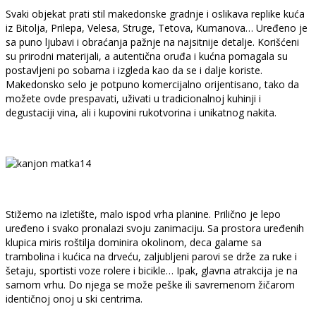
Svaki objekat prati stil makedonske gradnje i oslikava replike kuća
iz Bitolja, Prilepa, Velesa, Struge, Tetova, Kumanova… Uređeno je
sa puno ljubavi i obraćanja pažnje na najsitnije detalje. Korišćeni
su prirodni materijali, a autentična oruđa i kućna pomagala su
postavljeni po sobama i izgleda kao da se i dalje koriste.
Makedonsko selo je potpuno komercijalno orijentisano, tako da
možete ovde prespavati, uživati u tradicionalnoj kuhinji i
degustaciji vina, ali i kupovini rukotvorina i unikatnog nakita.
Stižemo na izletište, malo ispod vrha planine. Prilično je lepo
uređeno i svako pronalazi svoju zanimaciju. Sa prostora uređenih
klupica miris roštilja dominira okolinom, deca galame sa
trambolina i kućica na drveću, zaljubljeni parovi se drže za ruke i
šetaju, sportisti voze rolere i bicikle… Ipak, glavna atrakcija je na
samom vrhu. Do njega se može peške ili savremenom žičarom
identičnoj onoj u ski centrima.