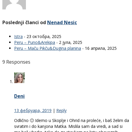
Poslednji članci od
Nenad Nesic
Istra
- 23 октобра, 2025
Peru – Puno&Arekipa
- 2 јула, 2025
Peru – Maču Pikču&Dugina planina
- 16 априла, 2025
9 Responses
Deni
13 фебруара, 2019
|
Reply
Odlično 🙂 Idemo u Skoplje i Ohrid na proleće, i baš želim da
svratim i do kanjona Matka. Mislila sam da vredi, a sad si