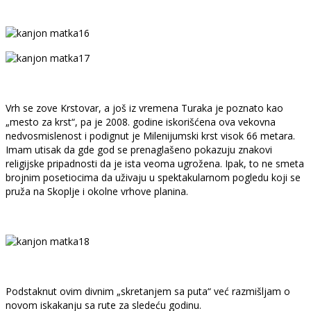
Vrh se zove Krstovar, a još iz vremena Turaka je poznato kao
„mesto za krst“, pa je 2008. godine iskorišćena ova vekovna
nedvosmislenost i podignut je Milenijumski krst visok 66 metara.
Imam utisak da gde god se prenaglašeno pokazuju znakovi
religijske pripadnosti da je ista veoma ugrožena. Ipak, to ne smeta
brojnim posetiocima da uživaju u spektakularnom pogledu koji se
pruža na Skoplje i okolne vrhove planina.
Podstaknut ovim divnim „skretanjem sa puta“ već razmišljam o
novom iskakanju sa rute za sledeću godinu.