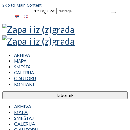
Skip to Main Content
Pretraga za:
ARHIVA
MAPA
SMEŠTAJ
GALERIJA
O AUTORU
KONTAKT
Izbornik
ARHIVA
MAPA
SMEŠTAJ
GALERIJA
O AUTORU