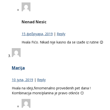
Nenad Nesic
15 фебруара, 2019
|
Reply
Hvala Fićo. Nikad nije kasno da se izađe iz rutine 😉
Marija
10 јула, 2019
|
Reply
Hvala na ideji,fenomenalno provedenih pet dana !
Kombinacija more/planina je pravo otkriće 🙂