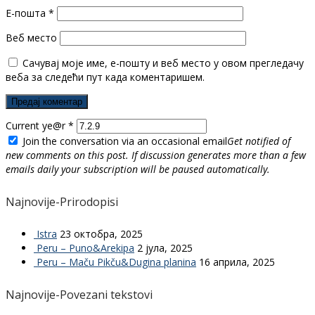
Е-пошта
*
Веб место
Сачувај моје име, е-пошту и веб место у овом прегледачу
веба за следећи пут када коментаришем.
Current ye@r
*
Join the conversation via an occasional email
Get notified of
new comments on this post. If discussion generates more than a few
emails daily your subscription will be paused automatically.
Najnovije-Prirodopisi
Istra
23 октобра, 2025
Peru – Puno&Arekipa
2 јула, 2025
Peru – Maču Pikču&Dugina planina
16 априла, 2025
Najnovije-Povezani tekstovi