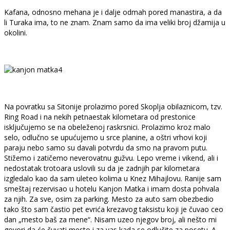
Kafana, odnosno mehana je i dalje odmah pored manastira, a da
li Turaka ima, to ne znam. Znam samo da ima veliki broj džamija u
okolini.
Na povratku sa Sitonije prolazimo pored Skoplja obilaznicom, tzv.
Ring Road i na nekih petnaestak kilometara od prestonice
isključujemo se na obeleženoj raskrsnici. Prolazimo kroz malo
selo, odlučno se upućujemo u srce planine, a oštri vrhovi koji
paraju nebo samo su davali potvrdu da smo na pravom putu.
Stižemo i zatičemo neverovatnu gužvu. Lepo vreme i vikend, ali i
nedostatak trotoara uslovili su da je zadnjih par kilometara
izgledalo kao da sam uleteo kolima u Knez Mihajlovu. Ranije sam
smeštaj rezervisao u hotelu Kanjon Matka i imam dosta pohvala
za njih. Za sve, osim za parking. Mesto za auto sam obezbedio
tako što sam častio pet evrića krezavog taksistu koji je čuvao ceo
dan „mesto baš za mene“. Nisam uzeo njegov broj, ali nešto mi
govori da će čuvati mesto i za vas kada se odlučite za posetu. A