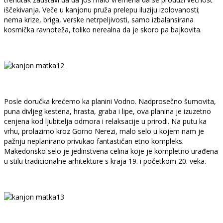
iščekivanja. Veče u kanjonu pruža prelepu iluziju izolovanosti;
nema krize, briga, verske netrpeljivosti, samo izbalansirana
kosmička ravnoteža, toliko nerealna da je skoro pa bajkovita.
Posle doručka krećemo ka planini Vodno. Nadprosečno šumovita,
puna divljeg kestena, hrasta, graba i lipe, ova planina je izuzetno
cenjena kod ljubitelja odmora i relaksacije u prirodi. Na putu ka
vrhu, prolazimo kroz Gorno Nerezi, malo selo u kojem nam je
pažnju neplanirano privukao fantastičan etno kompleks.
Makedonsko selo je jedinstvena celina koje je kompletno urađena
u stilu tradicionalne arhitekture s kraja 19. i početkom 20. veka.