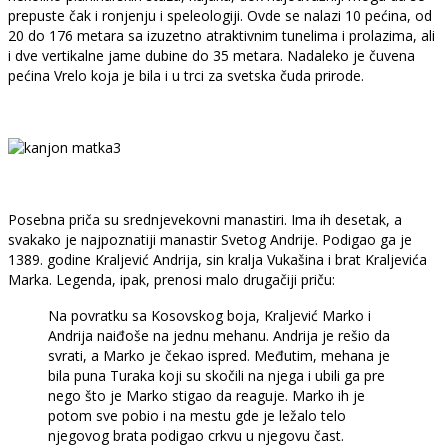
prepuste čak i ronjenju i speleologiji. Ovde se nalazi 10 pećina, od
20 do 176 metara sa izuzetno atraktivnim tunelima i prolazima, ali
i dve vertikalne jame dubine do 35 metara. Nadaleko je čuvena
pećina Vrelo koja je bila i u trci za svetska čuda prirode.
Posebna priča su srednjevekovni manastiri. Ima ih desetak, a
svakako je najpoznatiji manastir Svetog Andrije. Podigao ga je
1389. godine Kraljević Andrija, sin kralja Vukašina i brat Kraljevića
Marka. Legenda, ipak, prenosi malo drugačiji priču:
Na povratku sa Kosovskog boja, Kraljević Marko i
Andrija naiđoše na jednu mehanu. Andrija je rešio da
svrati, a Marko je čekao ispred. Međutim, mehana je
bila puna Turaka koji su skočili na njega i ubili ga pre
nego što je Marko stigao da reaguje. Marko ih je
potom sve pobio i na mestu gde je ležalo telo
njegovog brata podigao crkvu u njegovu čast.