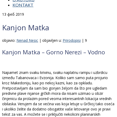
KONTAKT
13
феб 2019
Kanjon Matka
objavio:
Nenad Nesic
|
objavljen u:
Prirodopisi
|
9
Kanjon Matka – Gorno Nerezi – Vodno
Napamet znam svaku krivinu, svaku naplatnu rampu i uzbrdicu
između Tabanovaca i Evzonija. Koliko sam samo puta projurio
kroz Makedoniju, kao po nekoj kazni, kao za opkladu.
Pretpostavljam da sam bio gonjen željom da što pre ugledam
predivne plave nijanse grčkih mora da nisam uzimao u obzir
činjenicu da prolazim pored veoma interesantnih lokacija vrednih
obilaska. Verujem da se većina vas koja letuje u Grčkoj tako oseća
i ukoliko želite da dodatno obogatite vaše letovanje ovo je pravi
tekst za vas. A možete se i priključiti nekolicini planinarskih