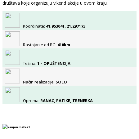
društava koje organizuju vikend akcije u ovom kraju.
Koordinate:
41.953041, 21.297173
Rastojanje od BG:
410km
Težina:
1 – OPUŠTENCIJA
Način realizacije:
SOLO
Oprema:
RANAC, PATIKE, TRENERKA