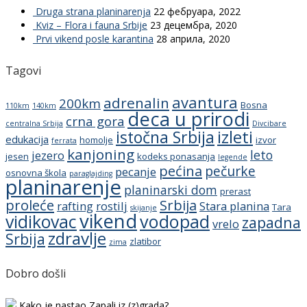
Druga strana planinarenja
22 фебруара, 2022
Kviz – Flora i fauna Srbije
23 децембра, 2020
Prvi vikend posle karantina
28 априла, 2020
Tagovi
avantura
adrenalin
200km
Bosna
110km
140km
deca u prirodi
crna gora
centralna Srbija
Divcibare
istočna Srbija
izleti
edukacija
homolje
izvor
ferrata
kanjoning
leto
jezero
jesen
kodeks ponasanja
legende
pećina
pečurke
pecanje
osnovna škola
paraglajding
planinarenje
planinarski dom
prerast
proleće
Srbija
rafting
rostilj
Stara planina
Tara
skijanje
vikend
vidikovac
vodopad
zapadna
vrelo
zdravlje
Srbija
zlatibor
zima
Dobro došli
Kako je nastao Zapali iz (z)grada?