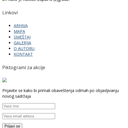
Linkovi
ARHIVA
MAPA
SMEŠTAJ
GALERIJA
O AUTORU
KONTAKT
Piktogrami za akcije
Prijavite se kako bi primali obaveštenja odmah po objavljivanju
novog sadržaja