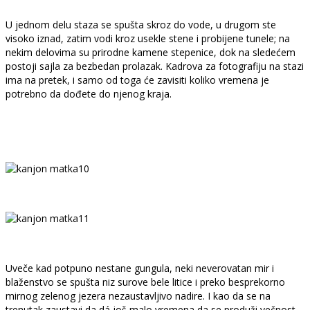
U jednom delu staza se spušta skroz do vode, u drugom ste
visoko iznad, zatim vodi kroz usekle stene i probijene tunele; na
nekim delovima su prirodne kamene stepenice, dok na sledećem
postoji sajla za bezbedan prolazak. Kadrova za fotografiju na stazi
ima na pretek, i samo od toga će zavisiti koliko vremena je
potrebno da dođete do njenog kraja.
Uveče kad potpuno nestane gungula, neki neverovatan mir i
blaženstvo se spušta niz surove bele litice i preko besprekorno
mirnog zelenog jezera nezaustavljivo nadire. I kao da se na
trenutak zaustavi da dá još malo vremena da se produži večnost