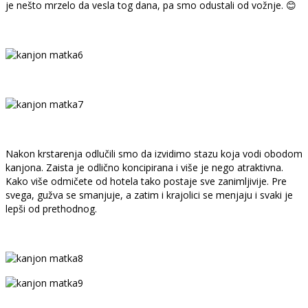
je nešto mrzelo da vesla tog dana, pa smo odustali od vožnje. 😊
Nakon krstarenja odlučili smo da izvidimo stazu koja vodi obodom
kanjona. Zaista je odlično koncipirana i više je nego atraktivna.
Kako više odmičete od hotela tako postaje sve zanimljivije. Pre
svega, gužva se smanjuje, a zatim i krajolici se menjaju i svaki je
lepši od prethodnog.