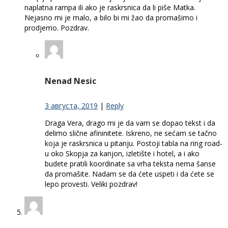
naplatna rampa ili ako je raskrsnica da li piše Matka.
Nejasno mi je malo, a bilo bi mi žao da promašimo i
prodjemo. Pozdrav.
Nenad Nesic
3 августа, 2019
|
Reply
Draga Vera, drago mi je da vam se dopao tekst i da
delimo slične afininitete. Iskreno, ne sećam se tačno
koja je raskrsnica u pitanju. Postoji tabla na ring road-
u oko Skopja za kanjon, izletište i hotel, a i ako
budete pratili koordinate sa vrha teksta nema šanse
da promašite. Nadam se da ćete uspeti i da ćete se
lepo provesti. Veliki pozdrav!