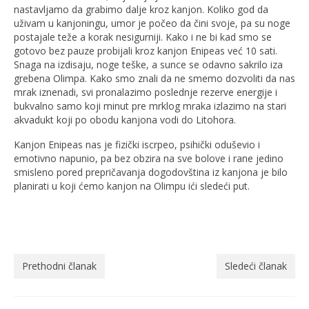
nastavljamo da grabimo dalje kroz kanjon. Koliko god da
uživam u kanjoningu, umor je počeo da čini svoje, pa su noge
postajale teže a korak nesigurniji. Kako i ne bi kad smo se
gotovo bez pauze probijali kroz kanjon Enipeas već 10 sati.
Snaga na izdisaju, noge teške, a sunce se odavno sakrilo iza
grebena Olimpa. Kako smo znali da ne smemo dozvoliti da nas
mrak iznenadi, svi pronalazimo poslednje rezerve energije i
bukvalno samo koji minut pre mrklog mraka izlazimo na stari
akvadukt koji po obodu kanjona vodi do Litohora.
Kanjon Enipeas nas je fizički iscrpeo, psihički oduševio i
emotivno napunio, pa bez obzira na sve bolove i rane jedino
smisleno pored prepričavanja dogodovština iz kanjona je bilo
planirati u koji ćemo kanjon na Olimpu ići sledeći put.
Prethodni članak
Sledeći članak