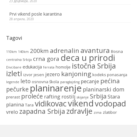
23 децембра, 2020
Prvi vikend posle karantina
28 априла, 2020
Tagovi
avantura
adrenalin
200km
Bosna
110km
140km
deca u prirodi
crna gora
centralna Srbija
istočna Srbija
edukacija
homolje
Divcibare
ferrata
izleti
kanjoning
jezero
izvor
jesen
kodeks ponasanja
pećina
leto
pecanje
osnovna škola
legende
paraglajding
planinarenje
pečurke
planinarski dom
proleće
Srbija
rafting
rostilj
Stara
prerast
skijanje
vikend
vidikovac
vodopad
planina
Tara
zdravlje
zapadna Srbija
vrelo
zlatibor
zima