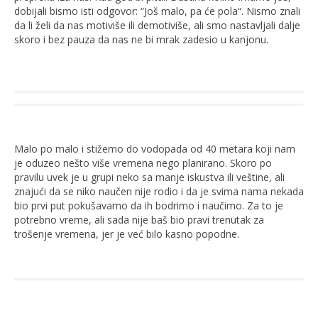
dobijali bismo isti odgovor: “Još malo, pa će pola“. Nismo znali
da li želi da nas motiviše ili demotiviše, ali smo nastavljali dalje
skoro i bez pauza da nas ne bi mrak zadesio u kanjonu.
Malo po malo i stižemo do vodopada od 40 metara koji nam
je oduzeo nešto više vremena nego planirano. Skoro po
pravilu uvek je u grupi neko sa manje iskustva ili veštine, ali
znajući da se niko naučen nije rodio i da je svima nama nekada
bio prvi put pokušavamo da ih bodrimo i naučimo. Za to je
potrebno vreme, ali sada nije baš bio pravi trenutak za
trošenje vremena, jer je već bilo kasno popodne.