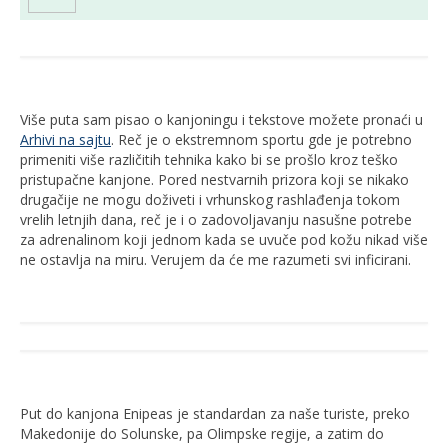
Više puta sam pisao o kanjoningu i tekstove možete pronaći u
Arhivi na sajtu
. Reč je o ekstremnom sportu gde je potrebno
primeniti više različitih tehnika kako bi se prošlo kroz teško
pristupačne kanjone. Pored nestvarnih prizora koji se nikako
drugačije ne mogu doživeti i vrhunskog rashlađenja tokom
vrelih letnjih dana, reč je i o zadovoljavanju nasušne potrebe
za adrenalinom koji jednom kada se uvuče pod kožu nikad više
ne ostavlja na miru. Verujem da će me razumeti svi inficirani.
Put do kanjona Enipeas je standardan za naše turiste, preko
Makedonije do Solunske, pa Olimpske regije, a zatim do