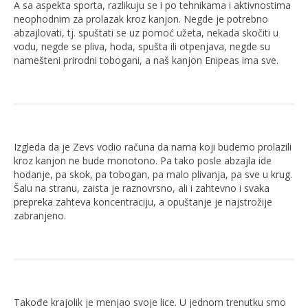
A sa aspekta sporta, razlikuju se i po tehnikama i aktivnostima
neophodnim za prolazak kroz kanjon. Negde je potrebno
abzajlovati, tj. spuštati se uz pomoć užeta, nekada skočiti u
vodu, negde se pliva, hoda, spušta ili otpenjava, negde su
namešteni prirodni tobogani, a naš kanjon Enipeas ima sve.
Izgleda da je Zevs vodio računa da nama koji budemo prolazili
kroz kanjon ne bude monotono. Pa tako posle abzajla ide
hodanje, pa skok, pa tobogan, pa malo plivanja, pa sve u krug.
Šalu na stranu, zaista je raznovrsno, ali i zahtevno i svaka
prepreka zahteva koncentraciju, a opuštanje je najstrožije
zabranjeno.
Takođe krajolik je menjao svoje lice. U jednom trenutku smo