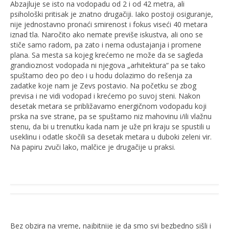
Abzajluje se isto na vodopadu od 2 i od 42 metra, ali
psihološki pritisak je znatno drugačiji. Iako postoji osiguranje,
nije jednostavno pronaći smirenost i fokus viseći 40 metara
iznad tla. Naročito ako nemate previše iskustva, ali ono se
stiče samo radom, pa zato i nema odustajanja i promene
plana. Sa mesta sa kojeg krećemo ne može da se sagleda
grandioznost vodopada ni njegova „arhitektura“ pa se tako
spuštamo deo po deo i u hodu dolazimo do rešenja za
zadatke koje nam je Zevs postavio. Na početku se zbog
previsa i ne vidi vodopad i krećemo po suvoj steni. Nakon
desetak metara se približavamo energičnom vodopadu koji
prska na sve strane, pa se spuštamo niz mahovinu i/ili vlažnu
stenu, da bi u trenutku kada nam je uže pri kraju se spustili u
useklinu i odatle skočili sa desetak metara u duboki zeleni vir.
Na papiru zvuči lako, malčice je drugačije u praksi.
Bez obzira na vreme, najbitnije je da smo svi bezbedno sišli i