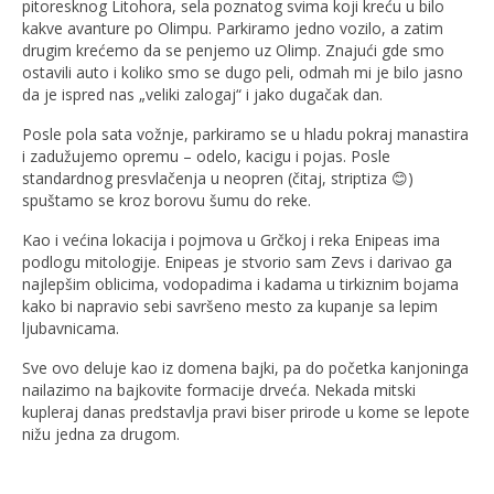
pitoresknog Litohora, sela poznatog svima koji kreću u bilo
kakve avanture po Olimpu. Parkiramo jedno vozilo, a zatim
drugim krećemo da se penjemo uz Olimp. Znajući gde smo
ostavili auto i koliko smo se dugo peli, odmah mi je bilo jasno
da je ispred nas „veliki zalogaj“ i jako dugačak dan.
Posle pola sata vožnje, parkiramo se u hladu pokraj manastira
i zadužujemo opremu – odelo, kacigu i pojas. Posle
standardnog presvlačenja u neopren (čitaj, striptiza 😊)
spuštamo se kroz borovu šumu do reke.
Kao i većina lokacija i pojmova u Grčkoj i reka Enipeas ima
podlogu mitologije. Enipeas je stvorio sam Zevs i darivao ga
najlepšim oblicima, vodopadima i kadama u tirkiznim bojama
kako bi napravio sebi savršeno mesto za kupanje sa lepim
ljubavnicama.
Sve ovo deluje kao iz domena bajki, pa do početka kanjoninga
nailazimo na bajkovite formacije drveća. Nekada mitski
kupleraj danas predstavlja pravi biser prirode u kome se lepote
nižu jedna za drugom.