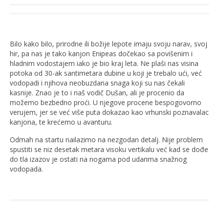
Bilo kako bilo, prirodne ili božije lepote imaju svoju narav, svoj
hir, pa nas je tako kanjon Enipeas dočekao sa povišenim i
hladnim vodostajem iako je bio kraj leta. Ne plaši nas visina
potoka od 30-ak santimetara dubine u koji je trebalo ući, već
vodopadi i njihova neobuzdana snaga koji su nas čekali
kasnije. Znao je to i naš vodič Dušan, ali je procenio da
možemo bezbedno proći. U njegove procene bespogovorno
verujem, jer se već više puta dokazao kao vrhunski poznavalac
kanjona, te krećemo u avanturu.
Odmah na startu nailazimo na nezgodan detalj. Nije problem
spustiti se niz desetak metara visoku vertikalu već kad se dođe
do tla izazov je ostati na nogama pod udarima snažnog
vodopada.