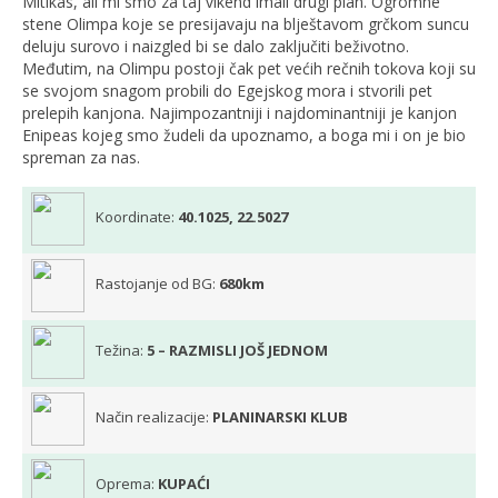
Mitikas, ali mi smo za taj vikend imali drugi plan. Ogromne
stene Olimpa koje se presijavaju na blještavom grčkom suncu
deluju surovo i naizgled bi se dalo zaključiti beživotno.
Međutim, na Olimpu postoji čak pet većih rečnih tokova koji su
se svojom snagom probili do Egejskog mora i stvorili pet
prelepih kanjona. Najimpozantniji i najdominantniji je kanjon
Enipeas kojeg smo žudeli da upoznamo, a boga mi i on je bio
spreman za nas.
Koordinate:
40.1025, 22.5027
Rastojanje od BG:
680km
Težina:
5 – RAZMISLI JOŠ JEDNOM
Način realizacije:
PLANINARSKI KLUB
Oprema:
KUPAĆI