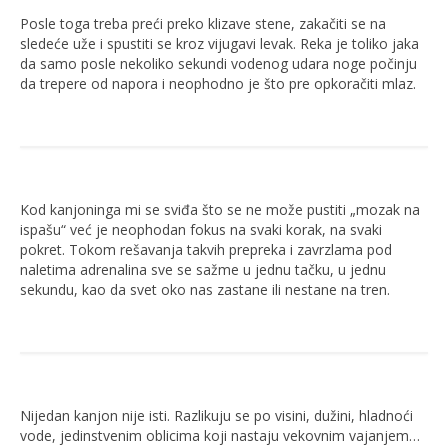
Posle toga treba preći preko klizave stene, zakačiti se na
sledeće uže i spustiti se kroz vijugavi levak. Reka je toliko jaka
da samo posle nekoliko sekundi vodenog udara noge počinju
da trepere od napora i neophodno je što pre opkoračiti mlaz.
Kod kanjoninga mi se sviđa što se ne može pustiti „mozak na
ispašu“ već je neophodan fokus na svaki korak, na svaki
pokret. Tokom rešavanja takvih prepreka i zavrzlama pod
naletima adrenalina sve se sažme u jednu tačku, u jednu
sekundu, kao da svet oko nas zastane ili nestane na tren.
Nijedan kanjon nije isti. Razlikuju se po visini, dužini, hladnoći
vode, jedinstvenim oblicima koji nastaju vekovnim vajanjem…