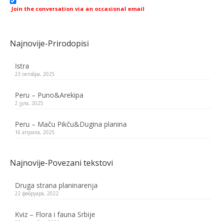
Join the conversation via an occasional email
Najnovije-Prirodopisi
Istra
23 октобра, 2025
Peru – Puno&Arekipa
2 јула, 2025
Peru – Maču Pikču&Dugina planina
16 априла, 2025
Najnovije-Povezani tekstovi
Druga strana planinarenja
22 фебруара, 2022
Kviz – Flora i fauna Srbije