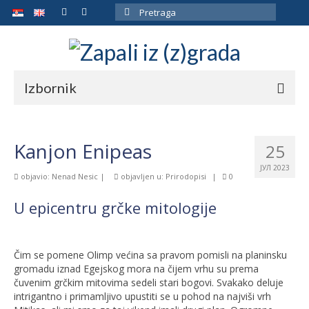
Pretraga
za:
Izbornik
ARHIVA
Kanjon Enipeas
25
MAPA
ЈУЛ 2023
objavio:
Nenad Nesic
|
objavljen u:
Prirodopisi
|
0
SMEŠTAJ
U epicentru grčke mitologije
GALERIJA
O AUTORU
Čim se pomene Olimp većina sa pravom pomisli na planinsku
KONTAKT
gromadu iznad Egejskog mora na čijem vrhu su prema
čuvenim grčkim mitovima sedeli stari bogovi. Svakako deluje
intrigantno i primamljivo upustiti se u pohod na najviši vrh