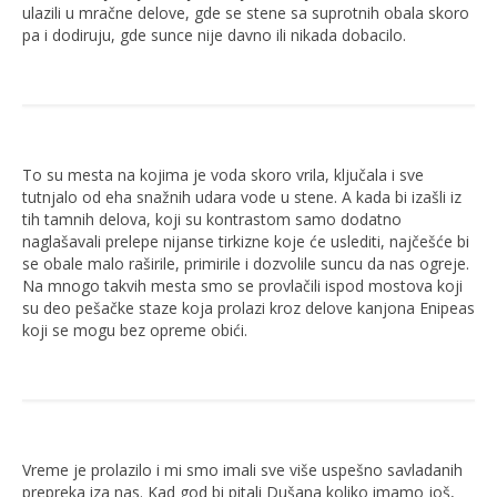
ulazili u mračne delove, gde se stene sa suprotnih obala skoro
pa i dodiruju, gde sunce nije davno ili nikada dobacilo.
To su mesta na kojima je voda skoro vrila, ključala i sve
tutnjalo od eha snažnih udara vode u stene. A kada bi izašli iz
tih tamnih delova, koji su kontrastom samo dodatno
naglašavali prelepe nijanse tirkizne koje će uslediti, najčešće bi
se obale malo raširile, primirile i dozvolile suncu da nas ogreje.
Na mnogo takvih mesta smo se provlačili ispod mostova koji
su deo pešačke staze koja prolazi kroz delove kanjona Enipeas
koji se mogu bez opreme obići.
Vreme je prolazilo i mi smo imali sve više uspešno savladanih
prepreka iza nas. Kad god bi pitali Dušana koliko imamo još,