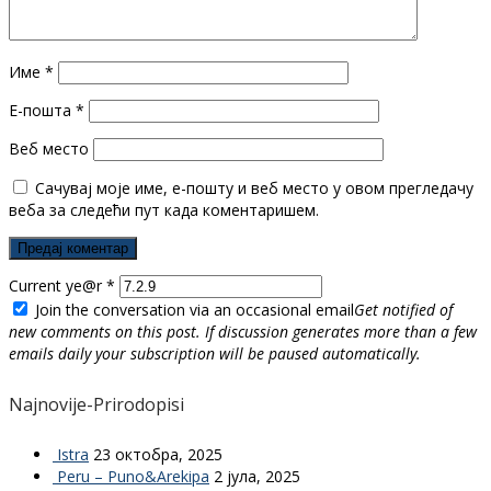
Име
*
Е-пошта
*
Веб место
Сачувај моје име, е-пошту и веб место у овом прегледачу
веба за следећи пут када коментаришем.
Current ye@r
*
Join the conversation via an occasional email
Get notified of
new comments on this post. If discussion generates more than a few
emails daily your subscription will be paused automatically.
Najnovije-Prirodopisi
Istra
23 октобра, 2025
Peru – Puno&Arekipa
2 јула, 2025