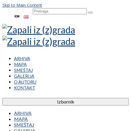
Skip to Main Content
Pretraga
za:
ARHIVA
MAPA
SMEŠTAJ
GALERIJA
O AUTORU
KONTAKT
Izbornik
ARHIVA
MAPA
SMEŠTAJ
GALERIJA