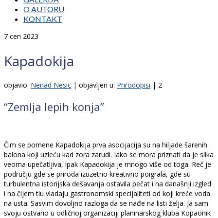
O AUTORU
KONTAKT
7
сеп 2023
Kapadokija
objavio:
Nenad Nesic
|
objavljen u:
Prirodopisi
|
2
“Zemlja lepih konja”
Čim se pomene Kapadokija prva asocijacija su na hiljade šarenih
balona koji uzleću kad zora zarudi. Iako se mora priznati da je slika
veoma upečatljiva, ipak Kapadokija je mnogo više od toga. Reč je
području gde se priroda izuzetno kreativno poigrala, gde su
turbulentna istorijska dešavanja ostavila pečat i na današnji izgled
i na čijem tlu vladaju gastronomski specijaliteti od koji kreće voda
na usta. Sasvim dovoljno razloga da se nađe na listi želja. Ja sam
svoju ostvario u odličnoj organizaciji planinarskog kluba Kopaonik