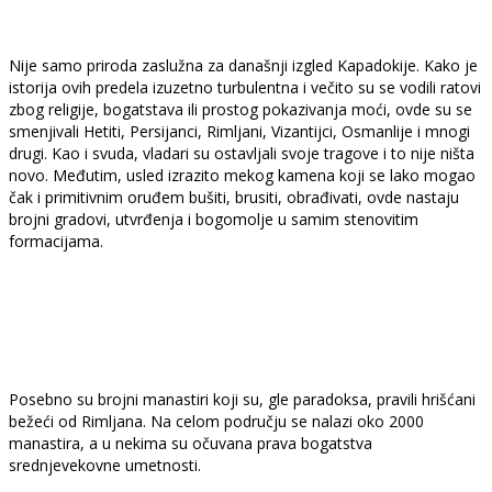
Nije samo priroda zaslužna za današnji izgled Kapadokije. Kako je
istorija ovih predela izuzetno turbulentna i večito su se vodili ratovi
zbog religije, bogatstava ili prostog pokazivanja moći, ovde su se
smenjivali Hetiti, Persijanci, Rimljani, Vizantijci, Osmanlije i mnogi
drugi. Kao i svuda, vladari su ostavljali svoje tragove i to nije ništa
novo. Međutim, usled izrazito mekog kamena koji se lako mogao
čak i primitivnim oruđem bušiti, brusiti, obrađivati, ovde nastaju
brojni gradovi, utvrđenja i bogomolje u samim stenovitim
formacijama.
Posebno su brojni manastiri koji su, gle paradoksa, pravili hrišćani
bežeći od Rimljana. Na celom području se nalazi oko 2000
manastira, a u nekima su očuvana prava bogatstva
srednjevekovne umetnosti.