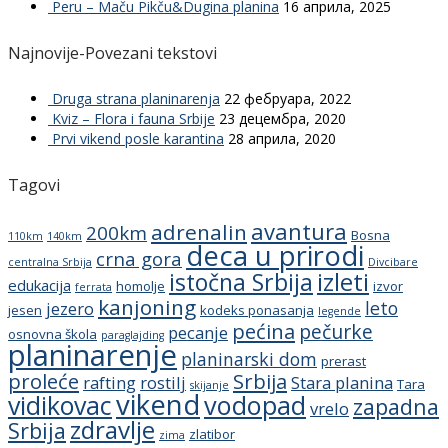
Peru – Maču Pikču&Dugina planina
16 априла, 2025
Najnovije-Povezani tekstovi
Druga strana planinarenja
22 фебруара, 2022
Kviz – Flora i fauna Srbije
23 децембра, 2020
Prvi vikend posle karantina
28 априла, 2020
Tagovi
avantura
adrenalin
200km
Bosna
110km
140km
deca u prirodi
crna gora
centralna Srbija
Divcibare
istočna Srbija
izleti
edukacija
homolje
izvor
ferrata
kanjoning
leto
jezero
jesen
kodeks ponasanja
legende
pećina
pečurke
pecanje
osnovna škola
paraglajding
planinarenje
planinarski dom
prerast
proleće
Srbija
rafting
rostilj
Stara planina
Tara
skijanje
vikend
vidikovac
vodopad
zapadna
vrelo
zdravlje
Srbija
zlatibor
zima