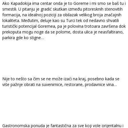
Ako Kapadokija ima centar onda je to Goreme i mi smo se baš tu i
smestili. U pitanju je gradić skutkan između pitoresknih stenovitih
formacija, na idealnoj poziciji za obilazak velikog broja značajnih
lokaliteta. Međutim, deluje kao su Turci tek od nedavno shvatili
turistički potencijal Goremea, pa je polovina trotoara završena dok
prekoputa mogu noge da se polome, dosta ulica je neasfaltirano,
parkira gde ko stigne…
Nije to nešto sa čim se ne može izaći na kraj, posebno kada se
više pažnje obrati na suvenirnice, restorane, prodavnice vina…
Gastronomska ponuda je fantastična za sve koji vole orijentalnu i