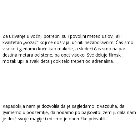
Za uživanje u vožnji potrebni su i povoljni meteo uslovi, ali i
kvalitetan „vozač“ koji će doživljaj učiniti nezaboravnim. Čas smo
visoko i gledamo kuće kao makete, a sledeći čas smo na par
destina metara od stene, pa opet visoko. Sve deluje filmski,
mozak upiija svaki detalj dok telo treperi od adrenalina.
Kapadokija nam je dozvolila da je sagledamo iz vazduha, da
gvirnemo u podzemlje, da hodamo po bajkovitoj zemlji, dala nam
je delić svoje magije i mi smo je oberučke prihvatili.