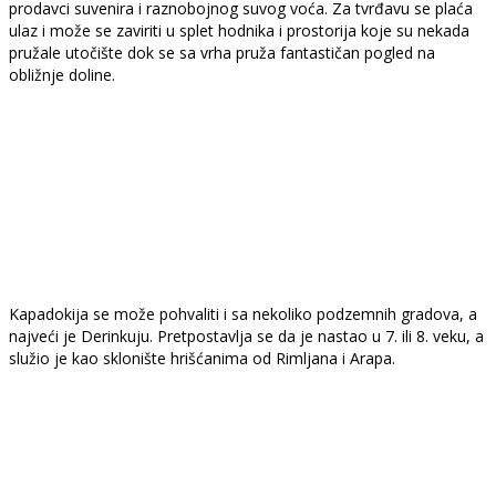
prodavci suvenira i raznobojnog suvog voća. Za tvrđavu se plaća
ulaz i može se zaviriti u splet hodnika i prostorija koje su nekada
pružale utočište dok se sa vrha pruža fantastičan pogled na
obližnje doline.
Kapadokija se može pohvaliti i sa nekoliko podzemnih gradova, a
najveći je Derinkuju. Pretpostavlja se da je nastao u 7. ili 8. veku, a
služio je kao sklonište hrišćanima od Rimljana i Arapa.