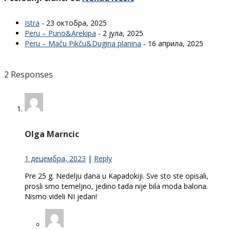
Istra
- 23 октобра, 2025
Peru – Puno&Arekipa
- 2 јула, 2025
Peru – Maču Pikču&Dugina planina
- 16 априла, 2025
2 Responses
Olga Marncic
1 децембра, 2023
|
Reply
Pre 25 g. Nedelju dana u Kapadokiji. Sve sto ste opisali,
prosli smo temeljno, jedino tada nije bila moda balona.
Nismo videli NI jedan!