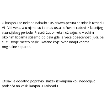
U kanjonu se nekada nalazilo 105 crkava-pećina sazidanih između
VI i VIII veka, a u njima su i danas ostali očuvani radovi iz kasnijeg
vizantijskog perioda. Prateći žubor reke i uživajući u visokim
okolnim liticama stižemo do dela gde je veća posećenost ljudi, pa
su tu svoje mesto našle i kafane koje ovde imaju veoma
originalne separee.
Utisak je dodatno popravio izlazak iz kanjona koji neodoljivo
podseća na Veliki kanjon u Koloradu.