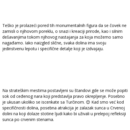
Teško je prolazeći pored tih monumentalnih figura da se čovek ne
zamisli o njihovom poreklu, o snazi i kreaciji prirode, kao i silnim
dešavanjima tokom njihovog nastajanja za koja možemo samo
nagađamo. Iako naizgled slične, svaka dolina ima svoju
jedinstvenu lepotu i specifične detalje koji je izdvajaju.
Na strateškim mestima postavljeni su štandovi gde se može popiti
sok od ceđenog nara koji predstavlja pravo okrepljenje. Posebno
je ukusan ukoliko se iscenkate sa Turčinom. 😊 Kad smo već kod
specifičnosti dolina, posebna atrakcija je zalazak sunca u Crvenoj
dolini na koji dolaze stotine ljudi kako bi uživali u prelepoj refleksiji
sunca po crvenim stenama.