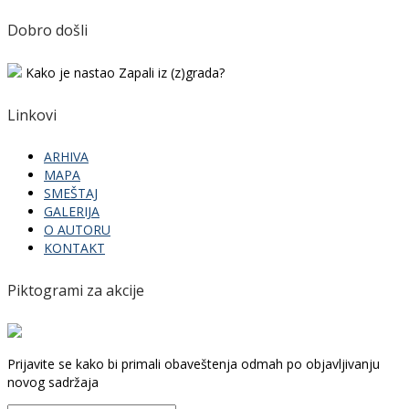
Dobro došli
Kako je nastao Zapali iz (z)grada?
Linkovi
ARHIVA
MAPA
SMEŠTAJ
GALERIJA
O AUTORU
KONTAKT
Piktogrami za akcije
Prijavite se kako bi primali obaveštenja odmah po objavljivanju
novog sadržaja