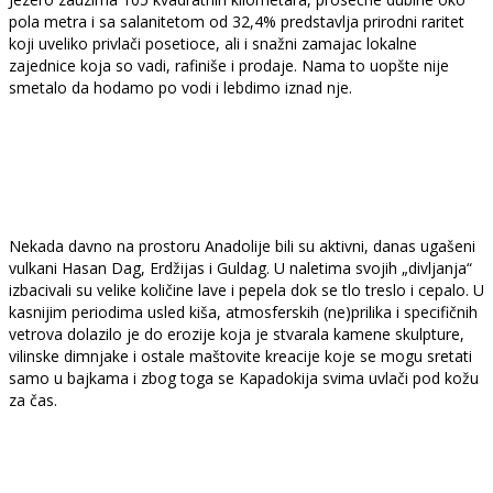
pola metra i sa salanitetom od 32,4% predstavlja prirodni raritet
koji uveliko privlači posetioce, ali i snažni zamajac lokalne
zajednice koja so vadi, rafiniše i prodaje. Nama to uopšte nije
smetalo da hodamo po vodi i lebdimo iznad nje.
Nekada davno na prostoru Anadolije bili su aktivni, danas ugašeni
vulkani Hasan Dag, Erdžijas i Guldag. U naletima svojih „divljanja“
izbacivali su velike količine lave i pepela dok se tlo treslo i cepalo. U
kasnijim periodima usled kiša, atmosferskih (ne)prilika i specifičnih
vetrova dolazilo je do erozije koja je stvarala kamene skulpture,
vilinske dimnjake i ostale maštovite kreacije koje se mogu sretati
samo u bajkama i zbog toga se Kapadokija svima uvlači pod kožu
za čas.