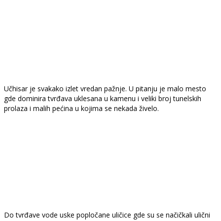
Učhisar je svakako izlet vredan pažnje. U pitanju je malo mesto
gde dominira tvrđava uklesana u kamenu i veliki broj tunelskih
prolaza i malih pećina u kojima se nekada živelo.
Do tvrđave vode uske popločane uličice gde su se načičkali ulični