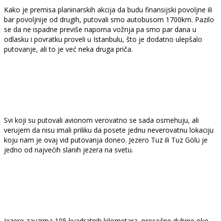
Kako je premisa planinarskih akcija da budu finansijski povoljne ili
bar povoljnije od drugih, putovali smo autobusom 1700km. Pazilo
se da ne ispadne previše naporna vožnja pa smo par dana u
odlasku i povratku proveli u Istanbulu, što je dodatno ulepšalo
putovanje, ali to je već neka druga priča.
Svi koji su putovali avionom verovatno se sada osmehuju, ali
verujem da nisu imali priliku da posete jednu neverovatnu lokaciju
koju nam je ovaj vid putovanja doneo. Jezero Tuz ili Tuz Gölü je
jedno od najvećih slanih jezera na svetu.
Jezero zauzima 105 kvadratnih kilometara, prosečne dubine oko