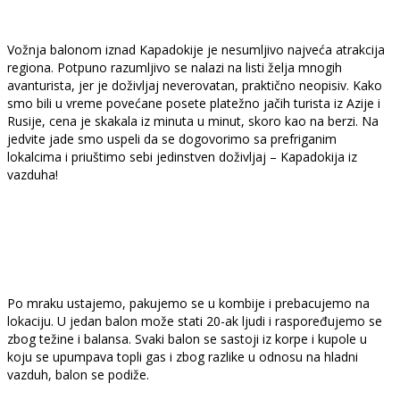
Vožnja balonom iznad Kapadokije je nesumljivo najveća atrakcija
regiona. Potpuno razumljivo se nalazi na listi želja mnogih
avanturista, jer je doživljaj neverovatan, praktično neopisiv. Kako
smo bili u vreme povećane posete platežno jačih turista iz Azije i
Rusije, cena je skakala iz minuta u minut, skoro kao na berzi. Na
jedvite jade smo uspeli da se dogovorimo sa prefriganim
lokalcima i priuštimo sebi jedinstven doživljaj – Kapadokija iz
vazduha!
Po mraku ustajemo, pakujemo se u kombije i prebacujemo na
lokaciju. U jedan balon može stati 20-ak ljudi i raspoređujemo se
zbog težine i balansa. Svaki balon se sastoji iz korpe i kupole u
koju se upumpava topli gas i zbog razlike u odnosu na hladni
vazduh, balon se podiže.