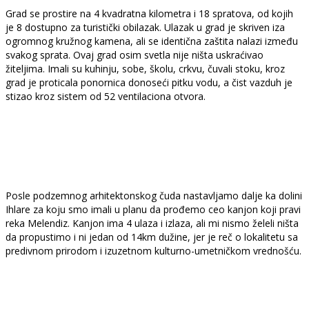
Grad se prostire na 4 kvadratna kilometra i 18 spratova, od kojih
je 8 dostupno za turistički obilazak. Ulazak u grad je skriven iza
ogromnog kružnog kamena, ali se identična zaštita nalazi između
svakog sprata. Ovaj grad osim svetla nije ništa uskraćivao
žiteljima. Imali su kuhinju, sobe, školu, crkvu, čuvali stoku, kroz
grad je proticala ponornica donoseći pitku vodu, a čist vazduh je
stizao kroz sistem od 52 ventilaciona otvora.
Posle podzemnog arhitektonskog čuda nastavljamo dalje ka dolini
Ihlare za koju smo imali u planu da prođemo ceo kanjon koji pravi
reka Melendiz. Kanjon ima 4 ulaza i izlaza, ali mi nismo želeli ništa
da propustimo i ni jedan od 14km dužine, jer je reč o lokalitetu sa
predivnom prirodom i izuzetnom kulturno-umetničkom vrednošću.