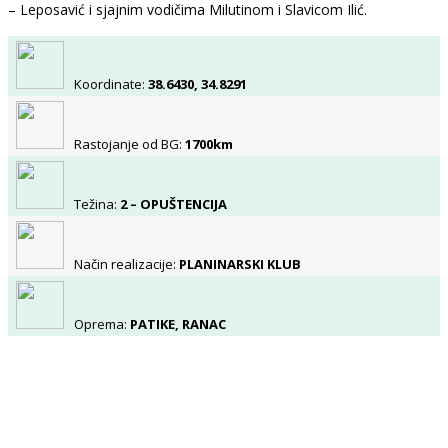
– Leposavić i sjajnim vodičima Milutinom i Slavicom Ilić.
Koordinate:
38.6430, 34.8291
Rastojanje od BG:
1700km
Težina:
2 – OPUŠTENCIJA
Način realizacije:
PLANINARSKI KLUB
Oprema:
PATIKE, RANAC