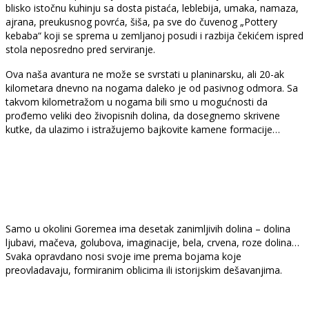
blisko istočnu kuhinju sa dosta pistaća, leblebija, umaka, namaza,
ajrana, preukusnog povrća, šiša, pa sve do čuvenog „Pottery
kebaba“ koji se sprema u zemljanoj posudi i razbija čekićem ispred
stola neposredno pred serviranje.
Ova naša avantura ne može se svrstati u planinarsku, ali 20-ak
kilometara dnevno na nogama daleko je od pasivnog odmora. Sa
takvom kilometražom u nogama bili smo u mogućnosti da
prođemo veliki deo živopisnih dolina, da dosegnemo skrivene
kutke, da ulazimo i istražujemo bajkovite kamene formacije…
Samo u okolini Goremea ima desetak zanimljivih dolina – dolina
ljubavi, mačeva, golubova, imaginacije, bela, crvena, roze dolina…
Svaka opravdano nosi svoje ime prema bojama koje
preovladavaju, formiranim oblicima ili istorijskim dešavanjima.